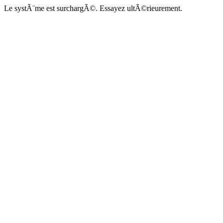
Le systÃ¨me est surchargÃ©. Essayez ultÃ©rieurement.