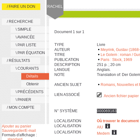
/ FAIRE UN DON
RACHEL
/ RECHERCHE
\ SIMPLE
Document 1 sur 1
\ AVANCÉE
TYPE
Livre
\ PAR LISTE
AUTEUR
Meyrink, Gustav (1868
\ PAR ÉQUATION
TITRE
Le Golem : roman / Gus
PUBLICATION
Paris : Stock, 1969
/ RÉSULTATS
DESCRIPTION
‎2‎5‎1 p. ; ‎2‎0 cm
\ COURANTS
LANGUE
Anglais.
NOTE
Translation of: Der Gole
Détails
Obtenir
ANCIEN SUJET
Romans, Nouvelles et R
\ PRÉCÉDENTS
LIEN ASSOCIÉ
Ancien fichier papier
\ PANIER
/ MON COMPTE
N° SYSTÈME
000069183
LOCALISATION
Où trouver le document
LOCALISATION
Ajouter au panier
AIU
Sauvegarder/E-mail
LOCALISATION
Medem
Formats d'affichage :
standard