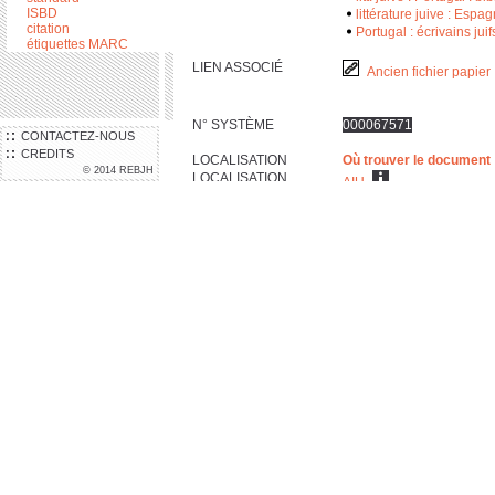
ISBD
littérature juive : Espag
citation
Portugal : écrivains juifs
étiquettes MARC
LIEN ASSOCIÉ
Ancien fichier papier
N° SYSTÈME
000067571
CONTACTEZ-NOUS
CREDITS
LOCALISATION
Où trouver le document
© 2014 REBJH
LOCALISATION
AIU