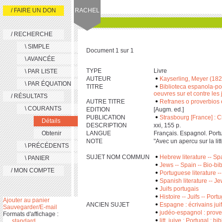
/ FAIRE UN DON
RACHEL
/ RECHERCHE
\ SIMPLE
Document 1 sur 1
\ AVANCÉE
TYPE
Livre
\ PAR LISTE
AUTEUR
Kayserling, Meyer (18
\ PAR ÉQUATION
TITRE
Biblioteca espanola-por
oeuvres sur et contre les 
/ RÉSULTATS
AUTRE TITRE
Refranes o proverbios 
\ COURANTS
EDITION
[Augm. ed.]
PUBLICATION
Strasbourg [France] : C
Détails
DESCRIPTION
xxi, ‎1‎5‎5 p.
Obtenir
LANGUE
Français. Espagnol. Portu
NOTE
"Avec un apercu sur la li
\ PRÉCÉDENTS
SUJET NOM COMMUN
Hebrew literature -- Sp
\ PANIER
Jews -- Spain -- Bio-bi
/ MON COMPTE
Portuguese literature -
Spanish literature -- J
Juifs portugais
Histoire -- Juifs -- Port
Ajouter au panier
ANCIEN SUJET
Espagne : écrivains juif
Sauvegarder/E-mail
judéo-espagnol : prov
Formats d'affichage :
litt. juive : Portugal : bi
standard