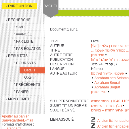
/ FAIRE UN DON
RACHEL
/ RECHERCHE
\ SIMPLE
Document 1 sur 1
\ AVANCÉE
TYPE
Livre
\ PAR LISTE
AUTEUR
רט, אברהם בן שלמה [הלוי
\ PAR ÉQUATION
TITRE
די ... כמה"ר אליעזר אשכנזי
AUTRE TITRE
ספר זכרון
‫
‬
/ RÉSULTATS
PUBLICATION
 אשכנזי, ה’ר’ת’ עולם [תר"ה
\ COURANTS
DESCRIPTION
‫ [‎7], קב ד’ ; ‎2‎4 ס"מ. ‬
LANGUE
Hébreu.
Détails
AUTRE AUTEUR
אשכנזי, אליעזר [מתונס]
‫
Obtenir
Abraham ben Selomon
Abraham Boqrat
\ PRÉCÉDENTS
Abraham Boqrat
\ PANIER
ספר הזכרון
‫
‬
/ MON COMPTE
SUJ. PERSONNE/TITRE
SUJET TIT. UNIFORME
תנ"ך. תורה -- פירושים
‫
‬
SUJET DÉRIVÉ
)] : פרוש התורה -- באורים
Ajouter au panier
LIEN ASSOCIÉ
Sauvegarder/E-mail
Ancien fichier papie
Formats d'affichage :
Ancien fichier papie
standard