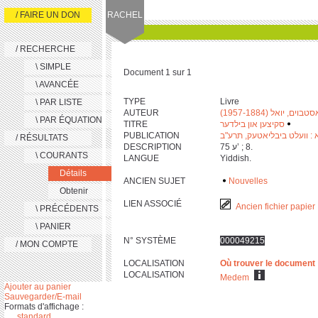
/ FAIRE UN DON
RACHEL
/ RECHERCHE
\ SIMPLE
Document 1 sur 1
\ AVANCÉE
TYPE
Livre
\ PAR LISTE
AUTEUR
טבוים, יואל (1957-1884
\ PAR ÉQUATION
TITRE
סקיצען און בילדער
‫
‬
PUBLICATION
 : וועלט ביבליאטעק, תרע"ב
/ RÉSULTATS
DESCRIPTION
‎7‎5 ע’ ; ‎8.
\ COURANTS
LANGUE
Yiddish.
Détails
ANCIEN SUJET
Nouvelles
Obtenir
LIEN ASSOCIÉ
Ancien fichier papier
\ PRÉCÉDENTS
\ PANIER
N° SYSTÈME
000049215
/ MON COMPTE
LOCALISATION
Où trouver le document
LOCALISATION
Medem
Ajouter au panier
Sauvegarder/E-mail
Formats d'affichage :
standard