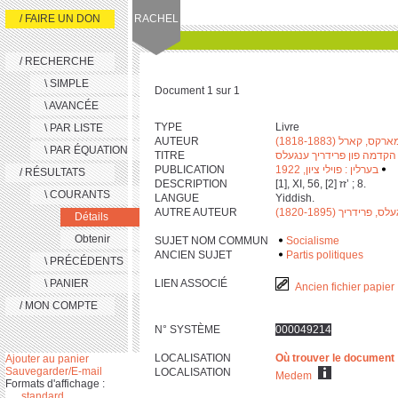
/ FAIRE UN DON
RACHEL
/ RECHERCHE
\ SIMPLE
Document 1 sur 1
\ AVANCÉE
TYPE
Livre
\ PAR LISTE
AUTEUR
מארקס, קארל (1818-1883
\ PAR ÉQUATION
TITRE
 הקדמה פון פרידריך ענגעלס
PUBLICATION
בערלין : פוילי ציון, 1922
‫
‬
/ RÉSULTATS
DESCRIPTION
[‎1], XI, ‎5‎6, [‎2] זז’ ; ‎8.
\ COURANTS
LANGUE
Yiddish.
AUTRE AUTEUR
לס, פרידריך (1820-1895
Détails
Obtenir
SUJET NOM COMMUN
Socialisme
ANCIEN SUJET
Partis politiques
\ PRÉCÉDENTS
\ PANIER
LIEN ASSOCIÉ
Ancien fichier papier
/ MON COMPTE
N° SYSTÈME
000049214
LOCALISATION
Où trouver le document
Ajouter au panier
Sauvegarder/E-mail
LOCALISATION
Medem
Formats d'affichage :
standard