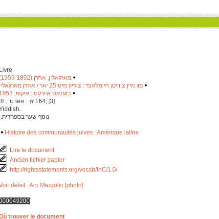
Livre
מארגאלין, אהרן (1959-1892)
‫
‬
פון מיין צווייטן היימלאנד : צוריק מיט 25 יאר / אהרן מארגאלין
‫
‬
בוענאס איירעס : איקופ, 1953
‫
‬
‫ ‎1‎6‎4, [‎3] זז’ : פארט’ ; ‎8. ‬
Yiddish.
‫ נוסף שער בספרדית. ‬
Histoire des communautés juives : Amérique latine
Lire le document
Ancien fichier papier
http://rightsstatements.org/vocab/InC/1.0/
Voir détail : Arn Margolin [photo]
000049200
Où trouver le document