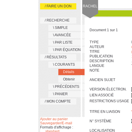
/ FAIRE UN DON
RACHEL
/ RECHERCHE
\ SIMPLE
Document 1 sur 1
\ AVANCÉE
TYPE
\ PAR LISTE
AUTEUR
\ PAR ÉQUATION
TITRE
PUBLICATION
/ RÉSULTATS
DESCRIPTION
\ COURANTS
LANGUE
NOTE
Détails
Obtenir
ANCIEN SUJET
\ PRÉCÉDENTS
VERSION ÉLECTRON.
\ PANIER
LIEN ASSOCIÉ
RESTRICTIONS USAGE
/ MON COMPTE
TITRE EN LIAISON
Ajouter au panier
N° SYSTÈME
Sauvegarder/E-mail
Formats d'affichage :
LOCALISATION
standard