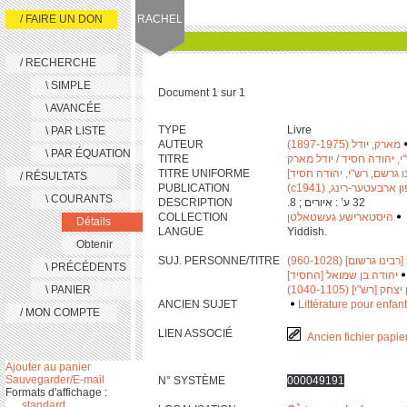
/ FAIRE UN DON
RACHEL
/ RECHERCHE
\ SIMPLE
Document 1 sur 1
\ AVANCÉE
TYPE
Livre
\ PAR LISTE
AUTEUR
מארק, יודל (1897-1975)
\ PAR ÉQUATION
TITRE
י, יהודה חסיד / יודל מארק
TITRE UNIFORME
[ו גרשם, רש"י, יהודה חסיד
/ RÉSULTATS
PUBLICATION
[ט פון ארבעטער-רינג
\ COURANTS
DESCRIPTION
‫ ‎3‎2 ע’ : איורים ; ‎8. ‬
COLLECTION
היסטארישע געשטאלטן
‫
Détails
LANGUE
Yiddish.
Obtenir
SUJ. PERSONNE/TITRE
 גרשום] (960-1028
\ PRÉCÉDENTS
יהודה בן שמואל [החסיד]
\ PANIER
ק [רש"י] (1040-1105
ANCIEN SUJET
Littérature pour enfan
/ MON COMPTE
LIEN ASSOCIÉ
Ancien fichier papie
Ajouter au panier
Sauvegarder/E-mail
N° SYSTÈME
000049191
Formats d'affichage :
standard