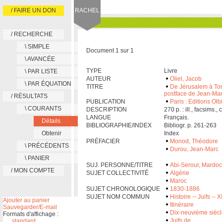
/ FAIRE UN DON
RACHEL
/ RECHERCHE
\ SIMPLE
Document 1 sur 1
\ AVANCÉE
TYPE
Livre
\ PAR LISTE
AUTEUR
Oliel, Jacob
\ PAR ÉQUATION
TITRE
De Jérusalem à Tom
postface de Jean-Ma
/ RÉSULTATS
PUBLICATION
Paris : Editions Olb
\ COURANTS
DESCRIPTION
‎2‎7‎0 p. : ill., facsims.,
LANGUE
Français.
Détails
BIBLIOGRAPHIE/INDEX
Bibliogr. p. 261-263
Obtenir
Index
PRÉFACIER
Monod, Théodore
\ PRÉCÉDENTS
Durou, Jean-Marc
\ PANIER
SUJ. PERSONNE/TITRE
Abi-Serour, Mardo
/ MON COMPTE
SUJET COLLECTIVITÉ
Algérie
Maroc
SUJET CHRONOLOGIQUE
1830-1886
SUJET NOM COMMUN
Histoire -- Juifs --
Ajouter au panier
Itinéraire
Sauvegarder/E-mail
Dix-neuvième sièc
Formats d'affichage :
Juifs de
standard