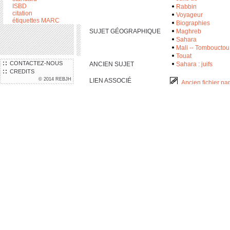
ISBD
Rabbin
citation
Voyageur
étiquettes MARC
Biographies
SUJET GÉOGRAPHIQUE
Maghreb
Sahara
Mali -- Tombouctou
Touat
CONTACTEZ-NOUS
ANCIEN SUJET
Sahara : juifs
CREDITS
© 2014 REBJH
LIEN ASSOCIÉ
Ancien fichier pa
ISBN
2-71-91-0389-6
2-71-91-03896
N° SYSTÈME
000039196
LOCALISATION
Où trouver le docum
LOCALISATION
AIU
LOCALISATION
MAHJ
LOCALISATION
SIF