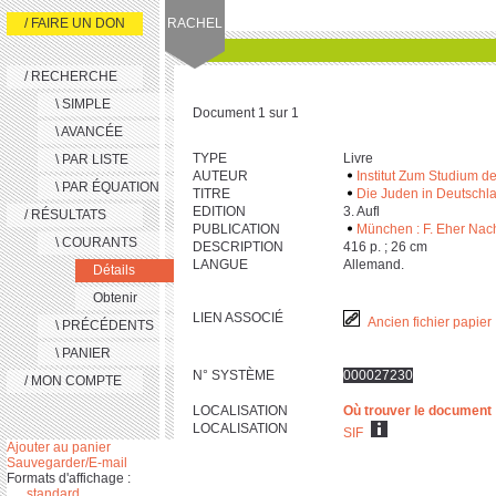
/ FAIRE UN DON
RACHEL
/ RECHERCHE
\ SIMPLE
Document 1 sur 1
\ AVANCÉE
TYPE
Livre
\ PAR LISTE
AUTEUR
Institut Zum Studium d
\ PAR ÉQUATION
TITRE
Die Juden in Deutschl
EDITION
3. Aufl
/ RÉSULTATS
PUBLICATION
München : F. Eher Nac
\ COURANTS
DESCRIPTION
‎4‎1‎6 p. ; ‎2‎6 cm
LANGUE
Allemand.
Détails
Obtenir
LIEN ASSOCIÉ
Ancien fichier papier
\ PRÉCÉDENTS
\ PANIER
N° SYSTÈME
000027230
/ MON COMPTE
LOCALISATION
Où trouver le document
LOCALISATION
SIF
Ajouter au panier
Sauvegarder/E-mail
Formats d'affichage :
standard