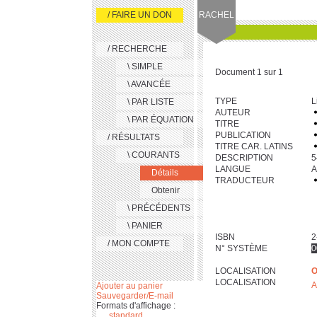
/ FAIRE UN DON
RACHEL
/ RECHERCHE
\ SIMPLE
Document 1 sur 1
\ AVANCÉE
TYPE
L
\ PAR LISTE
AUTEUR
\ PAR ÉQUATION
TITRE
PUBLICATION
/ RÉSULTATS
TITRE CAR. LATINS
\ COURANTS
DESCRIPTION
‎5
LANGUE
A
Détails
TRADUCTEUR
Obtenir
\ PRÉCÉDENTS
\ PANIER
ISBN
2
/ MON COMPTE
N° SYSTÈME
0
LOCALISATION
O
LOCALISATION
A
Ajouter au panier
Sauvegarder/E-mail
Formats d'affichage :
standard